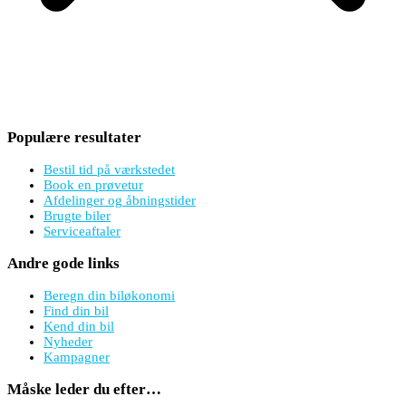
Populære resultater
Bestil tid på værkstedet
Book en prøvetur
Afdelinger og åbningstider
Brugte biler
Serviceaftaler
Andre gode links
Beregn din biløkonomi
Find din bil
Kend din bil
Nyheder
Kampagner
Måske leder du efter…