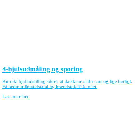
4-hjulsudmåling og sporing
Korrekt hjulindstilling sikrer, at dækkene slides ens og lige hurtigt.
Få bedre rullemodstand og brændstofeffektivitet.
Læs mere her