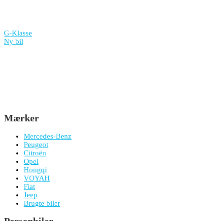
G-Klasse
Ny bil
Mærker
Mercedes-Benz
Peugeot
Citroën
Opel
Hongqi
VOYAH
Fiat
Jeep
Brugte biler