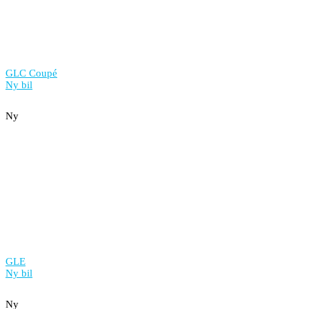
GLC Coupé
Ny bil
Ny
GLE
Ny bil
Ny