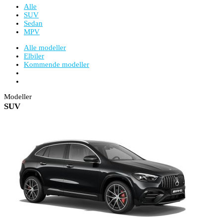
Alle
SUV
Sedan
MPV
Alle modeller
Elbiler
Kommende modeller
Modeller
SUV