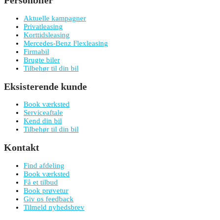
Personbiler
Aktuelle kampagner
Privatleasing
Korttidsleasing
Mercedes-Benz Flexleasing
Firmabil
Brugte biler
Tilbehør til din bil
Eksisterende kunde
Book værksted
Serviceaftale
Kend din bil
Tilbehør til din bil
Kontakt
Find afdeling
Book værksted
Få et tilbud
Book prøvetur
Giv os feedback
Tilmeld nyhedsbrev