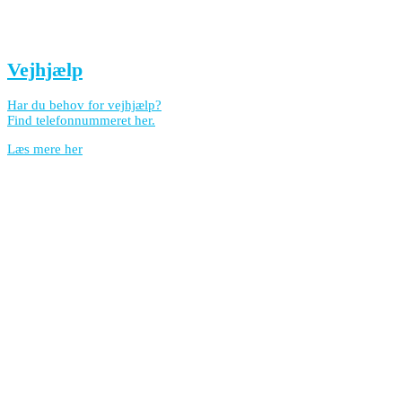
Vejhjælp
Har du behov for vejhjælp?
Find telefonnummeret her.
Læs mere her