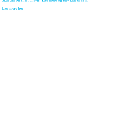
Skal din bil snart til syn? Læs mere og bliv klar til syn.
Læs mere her