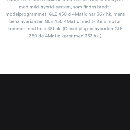
med mild-hybrid-system, som findes bredt i
modelprogrammet. GLE 450 d 4Matic har 367 hk, mens
benzinvarianten GLE 450 4Matic med 3-liters motor
kommer med hele 381 hk. (Diesel-plug-in hybriden GLE
350 de 4Matic kører med 333 hk.)