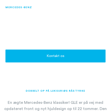
MERCEDES-BENZ
Mercedes GLE
Coupé og SUV
Kontakt os
DOBBELT OP PÅ LUKSURIØS RÅSTYRKE
En ægte Mercedes-Benz klassiker! GLE er på vej med
opdateret front og nyt hjuldesign op til 22 tommer. Den