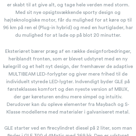
er skabt til at give alt, og tage hele verden med storm.
Med sit nye opsigtsvækkende sporty design og
højteknologiske motor, får du mulighed for at køre op til
96 km på ren el (Plug-in hybrid) og med en hurtiglader, har
du mulighed for at lade op på blot 20 minutter.
Eksteriøret bærer præg af en række designforbedringer,
heriblandt fronten, som er blevet udstyret med en ny
kølegrill og et helt nyt design, der fremhæver de adaptive
MULTIBEAM LED-forlygter og giver mere frihed til de
individuelt styrede LED-lygter. Indvendigt byder GLE på
førsteklasses komfort og den nyeste version af MBUX,
der gør køreturen endnu mere simpel og intuitiv.
Derudover kan du opleve elementer fra Maybach og S-
Klasse modellerne med materialer i galvaniseret metal.
GLE starter ved en firecylindret diesel på 2 liter, som man
finder i GLE 300 d 4Matic med 269 hk. Den er udstyret