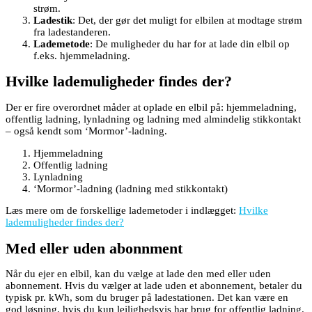
strøm.
Ladestik
: Det, der gør det muligt for elbilen at modtage strøm
fra ladestanderen.
Lademetode
: De muligheder du har for at lade din elbil op
f.eks. hjemmeladning.
Hvilke lademuligheder findes der?
Der er fire overordnet måder at oplade en elbil på: hjemmeladning,
offentlig ladning, lynladning og ladning med almindelig stikkontakt
– også kendt som ‘Mormor’-ladning.
Hjemmeladning
Offentlig ladning
Lynladning
‘Mormor’-ladning (ladning med stikkontakt)
Læs mere om de forskellige lademetoder i indlægget:
Hvilke
lademuligheder findes der?
Med eller uden abonnment
Når du ejer en elbil, kan du vælge at lade den med eller uden
abonnement. Hvis du vælger at lade uden et abonnement, betaler du
typisk pr. kWh, som du bruger på ladestationen. Det kan være en
god løsning, hvis du kun lejlighedsvis har brug for offentlig ladning.