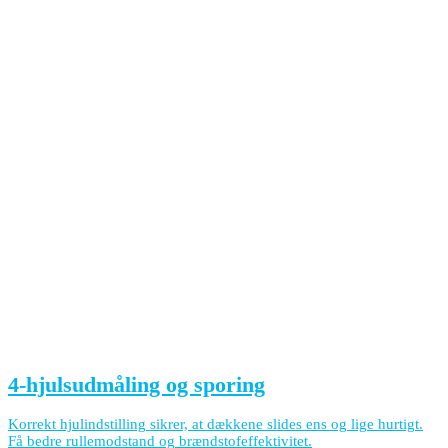
4-hjulsudmåling og sporing
Korrekt hjulindstilling sikrer, at dækkene slides ens og lige hurtigt.
Få bedre rullemodstand og brændstofeffektivitet.