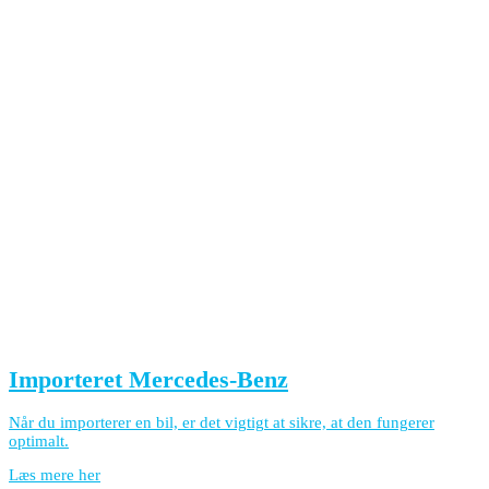
Importeret Mercedes-Benz
Når du importerer en bil, er det vigtigt at sikre, at den fungerer
optimalt.
Læs mere her