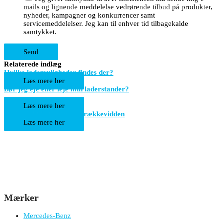
mails og lignende meddelelse vedrørende tilbud på produkter,
nyheder, kampagner og konkurrencer samt
servicemeddelelser. Jeg kan til enhver tid tilbagekalde
samtykket.
Relaterede indlæg
Hvilke lademuligheder findes der?
Læs mere her
Bør jeg eje eller leje min laderstander?
Læs mere her
Gode råd til at optimere rækkevidden
Læs mere her
Mærker
Mercedes-Benz