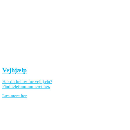
Vejhjælp
Har du behov for vejhjælp?
Find telefonnummeret her.
Læs mere her