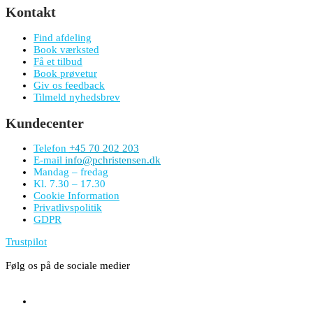
Kontakt
Find afdeling
Book værksted
Få et tilbud
Book prøvetur
Giv os feedback
Tilmeld nyhedsbrev
Kundecenter
Telefon
+45 70 202 203
E-mail
info@pchristensen.dk
Mandag – fredag
Kl. 7.30 – 17.30
Cookie Information
Privatlivspolitik
GDPR
Trustpilot
Følg os på de sociale medier