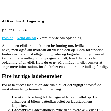
Af Karoline A. Lagerberg
januar 16, 2024
Forside
›
Kend din bil
›
Værd at vide om opladning
At købe en elbil er ikke kun en beslutning om, hvilken bil du vil
have, men også om hvordan du vil lade den op. I den forbindelse
findes der flere forskellige muligheder og begreber, du bør lære at
kende. I dette indlæg vil vi gå igennem alt, hvad du bør vide om
opladning af en elbil. Hvis du er ny på området til eller ønsker at
søge mere information, før du køber en elbil, er dette indlæg for dig.
Fire hurtige ladebegreber
For at få succes med at oplade din elbil er det vigtigt at forstå de
mest almindelige termer for opladning:
Ladetid
: Hvor lang tid det tager at lade din elbil op. Det
afhænger af bilens batterikapacitet og ladestationens
kapacitet.
Ladestyrke
: Ladestationers evne til at levere AC- eller DC-