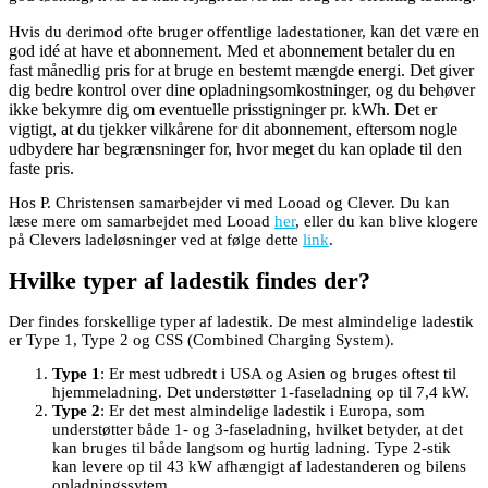
kan det være en
Hvis du derimod ofte bruger offentlige ladestationer,
god idé at have et abonnement. Med et abonnement betaler du en
fast månedlig pris for at bruge en bestemt mængde energi. Det giver
dig bedre kontrol over dine opladningsomkostninger, og du behøver
ikke bekymre dig om eventuelle prisstigninger pr. kWh. Det er
vigtigt, at du tjekker vilkårene for dit abonnement, eftersom nogle
udbydere har begrænsninger for, hvor meget du kan oplade til den
faste pris.
Hos P. Christensen samarbejder vi med Looad og Clever. Du kan
læse mere om samarbejdet med Looad
her
,
eller du kan blive klogere
på Clevers ladeløsninger ved at følge dette
link
.
Hvilke typer af ladestik findes der?
Der findes forskellige typer af ladestik. De mest almindelige ladestik
er Type 1, Type 2 og CSS (Combined Charging System).
Type 1
: Er mest udbredt i USA og Asien og bruges oftest til
hjemmeladning. Det understøtter 1-faseladning op til 7,4 kW.
Type 2
: Er det mest almindelige ladestik i Europa, som
understøtter både 1- og 3-faseladning, hvilket betyder, at det
kan bruges til både langsom og hurtig ladning. Type 2-stik
kan levere op til 43 kW afhængigt af ladestanderen og bilens
opladningssytem.