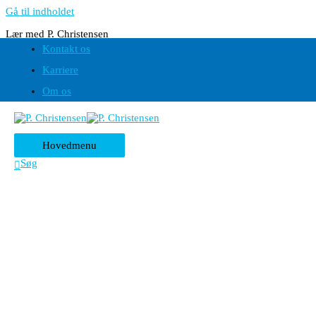
Gå til indholdet
Lær med P. Christensen
Kontakt os
Værd at vide om opladning
Karriere
Om os
Hovedmenu
Søg