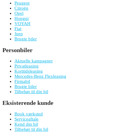
Peugeot
Citroën
Opel
Hongqi
VOYAH
Fiat
Jeep
Brugte biler
Personbiler
Aktuelle kampagner
Privatleasing
Korttidsleasing
Mercedes-Benz Flexleasing
Firmabil
Brugte biler
Tilbehør til din bil
Eksisterende kunde
Book værksted
Serviceaftale
Kend din bil
Tilbehør til din bil