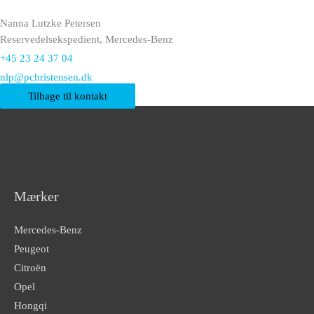
Nanna Lutzke Petersen
Reservedelsekspedient, Mercedes-Benz
+45 23 24 37 04
nlp@pchristensen.dk
Tilbage til kontakt
Mærker
Mercedes-Benz
Peugeot
Citroën
Opel
Hongqi